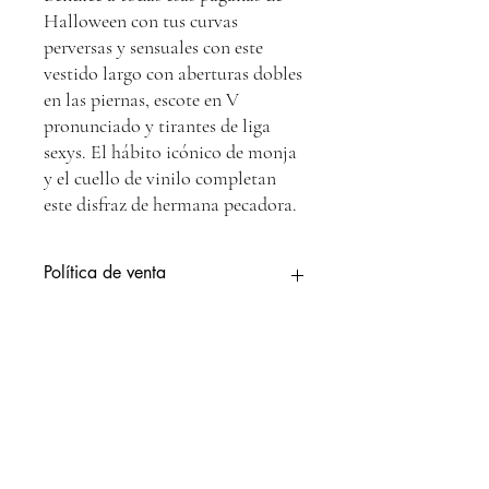
Halloween con tus curvas
perversas y sensuales con este
vestido largo con aberturas dobles
en las piernas, escote en V
pronunciado y tirantes de liga
sexys. El hábito icónico de monja
y el cuello de vinilo completan
este disfraz de hermana pecadora.
Política de venta
1. Aceptación de Términos
Política de Devolución
Al realizar una compra en nuestra tienda
en línea, el cliente acepta las condiciones
de venta descritas a continuación, así como
1. Condiciones Generales de Devolución
Instrucciones de Cuidado
los términos y condiciones generales de
Las devoluciones solo se aceptarán dentro
nuestro sitio web.
de los 7 días hábiles posteriores a la
2. Proceso de Compra
recepción del pedido.
Para asegurar la durabilidad y conservación
Para realizar una compra, los clientes
Para solicitar una devolución, el cliente
de tus disfraces y accesorios, te