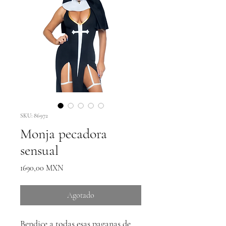
SKU: 86972
Monja pecadora
sensual
Precio
1690,00 MXN
Agotado
Bendice a todas esas paganas de