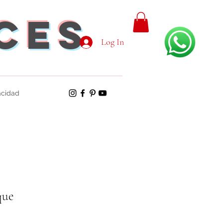
aces
Log In
vacidad
que