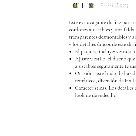
Este extravagante disfraz para 
cordones ajustables y una falda 
transparentes desmontables y ala
y los detalles únicos de este di
El paquete incluye: vestido, t
Ajuste y estilo: el diseño que
ajustables seguramente te dis
Ocasión: Este lindo disfraz d
temáticos, diversión de Hal
Características: Los detalles
look de duendecillo.