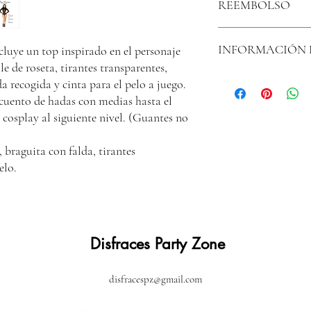
REEMBOLSO
ideal para destacar por 
clientes se beneficiarían
Soy una política de dev
INFORMACIÓN 
ncluye un top inspirado en el personaje
ideal para explicarles a 
satisfechos con su compr
 de roseta, tirantes transparentes,
reembolso clara y sencil
Soy la Política de envío.
da recogida y cinta para el pelo a juego.
tus clientes, pues saben
información sobre tus m
cuento de hadas con medias hasta el
compras con altos nivele
Ofrecer una política de 
e cosplay al siguiente nivel. (Guantes no
confianza y credibilidad
tienda pueden realizar c
, braguita con falda, tirantes
elo.
Disfraces Party Zone
disfracespz@gmail.com