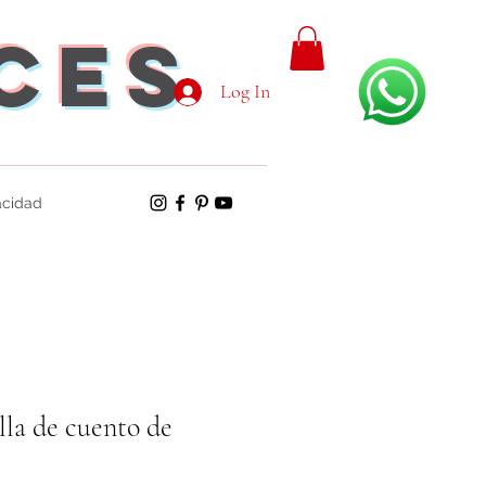
aces
Log In
vacidad
lla de cuento de