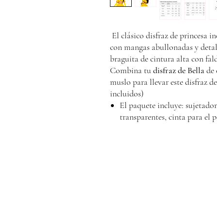
El clásico disfraz de princesa i
con mangas abullonadas y detalle
braguita de cintura alta con fal
Combina tu
disfraz de Bella
de 
muslo para llevar este disfraz d
incluidos)
El paquete incluye: sujetador
transparentes, cinta para el p